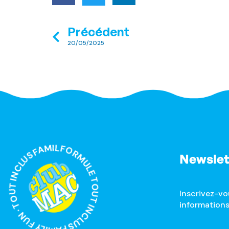
Précédent
20/05/2025
MULE TOUT INCLUS FAMILY FUN · TOUT INCLUS FAMILY FUN ·
Newslet
Inscrivez-vo
informations