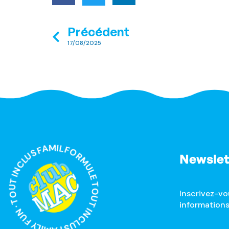
Précédent
17/08/2025
ULE TOUT INCLUS FAMILY FUN · TOUT INCLUS FAMILY FUN ·
Newslet
Inscrivez-vo
informations