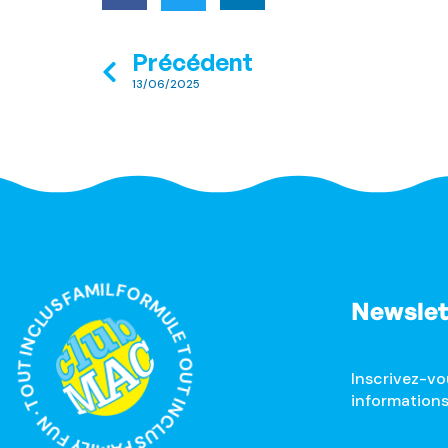
Précédent
13/06/2025
MULE TOUT INCLUS FAMILY FUN · TOUT INCLUS FAMILY FUN ·
Newslet
Inscrivez-vo
informations