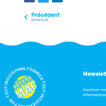
Précédent
08/08/2025
RMULE TOUT INCLUS FAMILY FUN · TOUT INCLUS FAMILY FUN ·
Newslet
Inscrivez-vo
informations