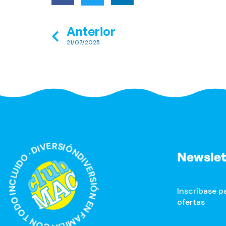
Anterior
21/07/2025
ÓN EN FAMILIA CON TODO INCLUIDO · DIVERSIÓN EN FAMILIA CON TODO INCLUIDO ·
Newslet
Inscríbase pa
ofertas