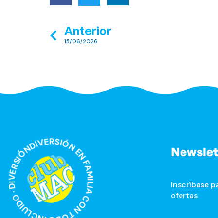
Anterior
15/06/2026
RSIÓN EN FAMILIA CON TODO INCLUIDO · DIVERSIÓN EN FAMILIA CON TODO INCLUIDO ·
Newslet
Inscríbase pa
ofertas