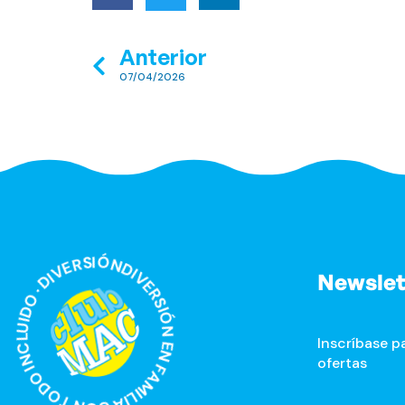
Anterior
07/04/2026
IÓN EN FAMILIA CON TODO INCLUIDO · DIVERSIÓN EN FAMILIA CON TODO INCLUIDO ·
Newslet
Inscríbase pa
ofertas