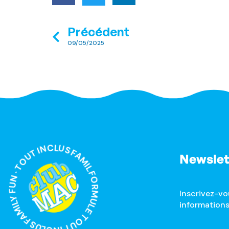
Précédent
09/05/2025
ORMULE TOUT INCLUS FAMILY FUN · TOUT INCLUS FAMILY FUN ·
Newslet
Inscrivez-vo
informations