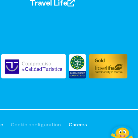
Travel Life
✦ Salut
Je suis Misha, votre assistant IA.
Comment puis-je vous aider ?
ue
Cookie configuration
Careers